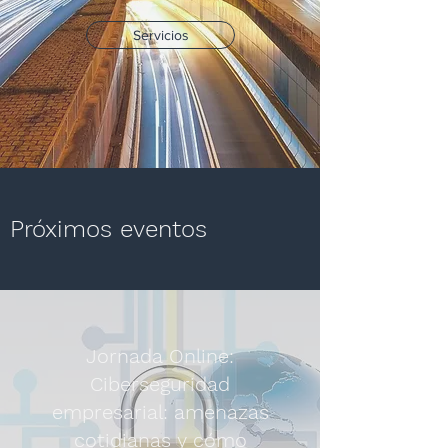
Servicios
Próximos eventos
Jornada Online:
Ciberseguridad
empresarial: amenazas
cotidianas y cómo