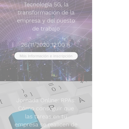
Tecnología 5G, la
transformación de la
empresa y del puesto
de trabajo
26/11/2020 12:00 h.
Más Información e inscripción
Jornada Online: RPAs:
Cómo conseguir que
las tareas en tu
empresa se realicen de